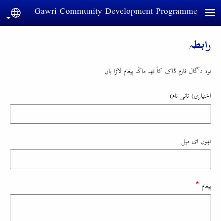
Skip to main conten
Gawri Community Development Programme
guage
رابطہ
توہ داٞگال فارم ڈاک کاٞ تھہ ماکٞہ پیغام لاڑا باں
اختیاری) تانی نام)
تھوں ای میل
پیغام